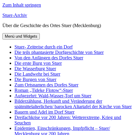
Zum Inhalt springen
Stuer-Archiv
Über die Geschichte des Ortes Stuer (Mecklenburg)
Menü und Widgets
Stuer- Zeitreise durch ein Dorf
Die teils phantasierte Dorfgeschichte von Stuer
Von den Anfängen des Dorfes Stuer
Die erste Burg von Stuer
Die Wasserburg Stuer
Die Landwehr bei Stuer
Die Burgen von Stuer
Zum Ortsnamen des Dorfes Stuer
Roman „Tideke Flotow“-Stuer
Aufgezehrt: Wald-Wasser-Torf um Stuer
Bilderzählung, Herkunft und Veränderung der
spätmittelalterlichen/ barocken Altartafel der Kirche von Stuer
Bauern und Adel im Dorf Stuer
Dreifachkrise vor 200 Jahren: Wetterextreme, Krieg und
Seuchen
Epidemien, Einschränkungen, Impfpflicht – Stuer/
Mecklenburg vor 200 Jahren