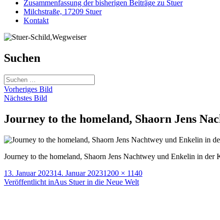
Zusammenfassung der bisherigen Beiträge zu Stuer
Milchstraße, 17209 Stuer
Kontakt
Suchen
Suchen
nach:
Vorheriges Bild
Nächstes Bild
Journey to the homeland, Shaorn Jens Nac
Journey to the homeland, Shaorn Jens Nachtwey und Enkelin in der K
Veröffentlicht
Originalgröße
13. Januar 2023
14. Januar 2023
1200 × 1140
am
Beitragsnavigation
Veröffentlicht in
Aus Stuer in die Neue Welt