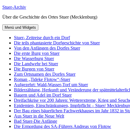
Zum
Stuer-Archiv
Inhalt
Über die Geschichte des Ortes Stuer (Mecklenburg)
springen
Menü und Widgets
Stuer- Zeitreise durch ein Dorf
Die teils phantasierte Dorfgeschichte von Stuer
Von den Anfängen des Dorfes Stuer
Die erste Burg von Stuer
Die Wasserburg Stuer
Die Landwehr bei Stuer
Die Burgen von Stuer
Zum Ortsnamen des Dorfes Stuer
Roman „Tideke Flotow“-Stuer
Aufgezehrt: Wald-Wasser-Torf um Stuer
Bilderzählung, Herkunft und Veränderung der spätmittelalterlic
Bauern und Adel im Dorf Stuer
Dreifachkrise vor 200 Jahren: Wetterextreme, Krieg und Seuch
Epidemien, Einschränkungen, Impfpflicht – Stuer/ Mecklenbur
Der Bau eines bäuerlichen Fachwerkhauses im Jahr 1832 in Stu
Aus Stuer in die Neue Welt
Bad Stuer-Die Anfänge
Die Ermordung des SA-Führers Andreas von Flotow