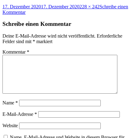
Veröffentlicht
Originalgröße
17. Dezember 2020
17. Dezember 2020
228 × 242
Schreibe einen
am
zu
Kommentar
Retabel,
Detail
Schreibe einen Kommentar
vom
Schrein,
Deine E-Mail-Adresse wird nicht veröffentlicht.
Erforderliche
St.Johanneskirche,
Felder sind mit
*
markiert
Rostock(Museum)
Kommentar
*
Name
*
E-Mail-Adresse
*
Website
Name, E-Mail-Adresse und Website in diesem Browser für