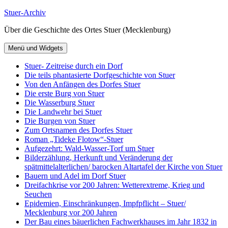
Zum
Stuer-Archiv
Inhalt
Über die Geschichte des Ortes Stuer (Mecklenburg)
springen
Menü und Widgets
Stuer- Zeitreise durch ein Dorf
Die teils phantasierte Dorfgeschichte von Stuer
Von den Anfängen des Dorfes Stuer
Die erste Burg von Stuer
Die Wasserburg Stuer
Die Landwehr bei Stuer
Die Burgen von Stuer
Zum Ortsnamen des Dorfes Stuer
Roman „Tideke Flotow“-Stuer
Aufgezehrt: Wald-Wasser-Torf um Stuer
Bilderzählung, Herkunft und Veränderung der
spätmittelalterlichen/ barocken Altartafel der Kirche von Stuer
Bauern und Adel im Dorf Stuer
Dreifachkrise vor 200 Jahren: Wetterextreme, Krieg und
Seuchen
Epidemien, Einschränkungen, Impfpflicht – Stuer/
Mecklenburg vor 200 Jahren
Der Bau eines bäuerlichen Fachwerkhauses im Jahr 1832 in