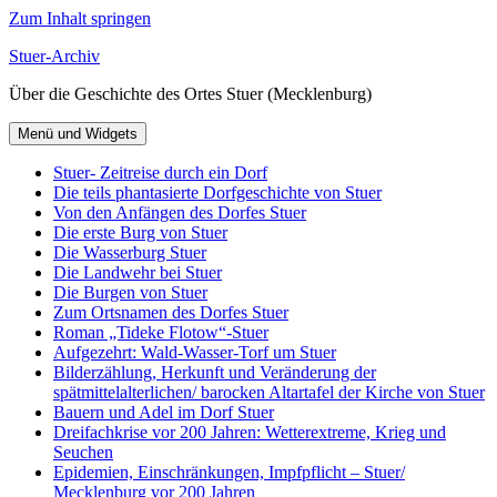
Zum Inhalt springen
Stuer-Archiv
Über die Geschichte des Ortes Stuer (Mecklenburg)
Menü und Widgets
Stuer- Zeitreise durch ein Dorf
Die teils phantasierte Dorfgeschichte von Stuer
Von den Anfängen des Dorfes Stuer
Die erste Burg von Stuer
Die Wasserburg Stuer
Die Landwehr bei Stuer
Die Burgen von Stuer
Zum Ortsnamen des Dorfes Stuer
Roman „Tideke Flotow“-Stuer
Aufgezehrt: Wald-Wasser-Torf um Stuer
Bilderzählung, Herkunft und Veränderung der
spätmittelalterlichen/ barocken Altartafel der Kirche von Stuer
Bauern und Adel im Dorf Stuer
Dreifachkrise vor 200 Jahren: Wetterextreme, Krieg und
Seuchen
Epidemien, Einschränkungen, Impfpflicht – Stuer/
Mecklenburg vor 200 Jahren