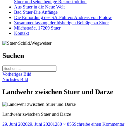
Stuer und seine heutige Rekonstruktion
Aus Stuer in die Neue Welt
Bad Stuer-Die Anfänge
Die Ermordung des SA-Führers Andreas von Flotow
Zusammenfassung der bisherigen Beiträge zu Stuer
Milchstraße, 17209 Stuer
Kontakt
Suchen
Suchen
nach:
Vorheriges Bild
Nächstes Bild
Landwehr zwischen Stuer und Darze
Landwehr zwischen Stuer und Darze
Veröffentlicht
Originalgröße
zu
29. Juni 2020
29. Juni 2020
1280 × 855
Schreibe einen Kommentar
am
La