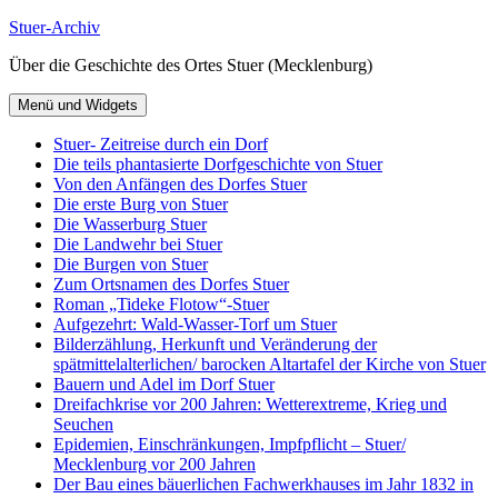
Zum
Stuer-Archiv
Inhalt
Über die Geschichte des Ortes Stuer (Mecklenburg)
springen
Menü und Widgets
Stuer- Zeitreise durch ein Dorf
Die teils phantasierte Dorfgeschichte von Stuer
Von den Anfängen des Dorfes Stuer
Die erste Burg von Stuer
Die Wasserburg Stuer
Die Landwehr bei Stuer
Die Burgen von Stuer
Zum Ortsnamen des Dorfes Stuer
Roman „Tideke Flotow“-Stuer
Aufgezehrt: Wald-Wasser-Torf um Stuer
Bilderzählung, Herkunft und Veränderung der
spätmittelalterlichen/ barocken Altartafel der Kirche von Stuer
Bauern und Adel im Dorf Stuer
Dreifachkrise vor 200 Jahren: Wetterextreme, Krieg und
Seuchen
Epidemien, Einschränkungen, Impfpflicht – Stuer/
Mecklenburg vor 200 Jahren
Der Bau eines bäuerlichen Fachwerkhauses im Jahr 1832 in