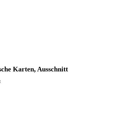
che Karten, Ausschnitt
zu
LHAS
12.11-
1/1