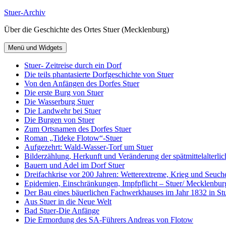
Zum
Stuer-Archiv
Inhalt
Über die Geschichte des Ortes Stuer (Mecklenburg)
springen
Menü und Widgets
Stuer- Zeitreise durch ein Dorf
Die teils phantasierte Dorfgeschichte von Stuer
Von den Anfängen des Dorfes Stuer
Die erste Burg von Stuer
Die Wasserburg Stuer
Die Landwehr bei Stuer
Die Burgen von Stuer
Zum Ortsnamen des Dorfes Stuer
Roman „Tideke Flotow“-Stuer
Aufgezehrt: Wald-Wasser-Torf um Stuer
Bilderzählung, Herkunft und Veränderung der spätmittelalterlic
Bauern und Adel im Dorf Stuer
Dreifachkrise vor 200 Jahren: Wetterextreme, Krieg und Seuch
Epidemien, Einschränkungen, Impfpflicht – Stuer/ Mecklenbur
Der Bau eines bäuerlichen Fachwerkhauses im Jahr 1832 in Stu
Aus Stuer in die Neue Welt
Bad Stuer-Die Anfänge
Die Ermordung des SA-Führers Andreas von Flotow