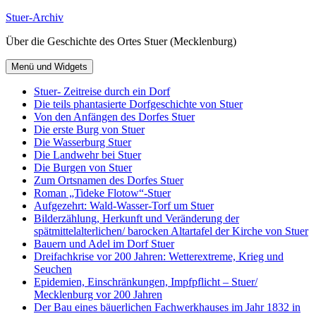
Zum
Stuer-Archiv
Inhalt
Über die Geschichte des Ortes Stuer (Mecklenburg)
springen
Menü und Widgets
Stuer- Zeitreise durch ein Dorf
Die teils phantasierte Dorfgeschichte von Stuer
Von den Anfängen des Dorfes Stuer
Die erste Burg von Stuer
Die Wasserburg Stuer
Die Landwehr bei Stuer
Die Burgen von Stuer
Zum Ortsnamen des Dorfes Stuer
Roman „Tideke Flotow“-Stuer
Aufgezehrt: Wald-Wasser-Torf um Stuer
Bilderzählung, Herkunft und Veränderung der
spätmittelalterlichen/ barocken Altartafel der Kirche von Stuer
Bauern und Adel im Dorf Stuer
Dreifachkrise vor 200 Jahren: Wetterextreme, Krieg und
Seuchen
Epidemien, Einschränkungen, Impfpflicht – Stuer/
Mecklenburg vor 200 Jahren
Der Bau eines bäuerlichen Fachwerkhauses im Jahr 1832 in