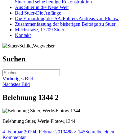
Stuer und seine heutige Rekonstruktion
Aus Stuer in die Neue Welt
Bad Stuer-Die Anfänge
Die Ermordung des SA-Führers Andreas von Flotow
Zusammenfassung der bisherigen Beiträge zu Stuer
Milchstraße, 17209 Stuer
Kontakt
Suchen
Suchen
nach:
Vorheriges Bild
Nächstes Bild
Belehnung 1344 2
Belehnung Stuer, Werle-Flotow,1344
Veröffentlicht
Originalgröße
4. Februar 2019
4. Februar 2019
488 × 145
Schreibe einen
am
zu
Kommentar