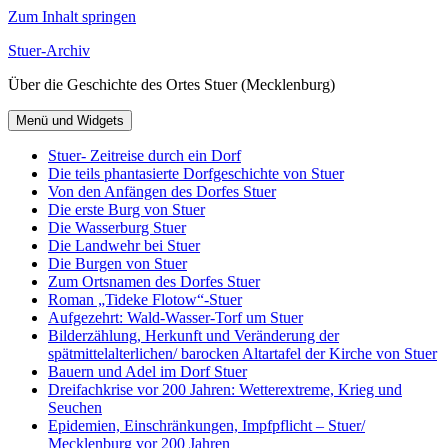
Zum Inhalt springen
Stuer-Archiv
Über die Geschichte des Ortes Stuer (Mecklenburg)
Menü und Widgets
Stuer- Zeitreise durch ein Dorf
Die teils phantasierte Dorfgeschichte von Stuer
Von den Anfängen des Dorfes Stuer
Die erste Burg von Stuer
Die Wasserburg Stuer
Die Landwehr bei Stuer
Die Burgen von Stuer
Zum Ortsnamen des Dorfes Stuer
Roman „Tideke Flotow“-Stuer
Aufgezehrt: Wald-Wasser-Torf um Stuer
Bilderzählung, Herkunft und Veränderung der
spätmittelalterlichen/ barocken Altartafel der Kirche von Stuer
Bauern und Adel im Dorf Stuer
Dreifachkrise vor 200 Jahren: Wetterextreme, Krieg und
Seuchen
Epidemien, Einschränkungen, Impfpflicht – Stuer/
Mecklenburg vor 200 Jahren