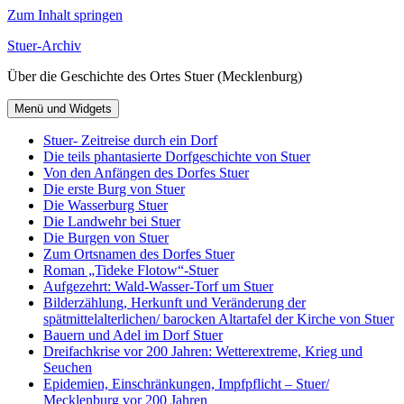
Zum Inhalt springen
Stuer-Archiv
Über die Geschichte des Ortes Stuer (Mecklenburg)
Menü und Widgets
Stuer- Zeitreise durch ein Dorf
Die teils phantasierte Dorfgeschichte von Stuer
Von den Anfängen des Dorfes Stuer
Die erste Burg von Stuer
Die Wasserburg Stuer
Die Landwehr bei Stuer
Die Burgen von Stuer
Zum Ortsnamen des Dorfes Stuer
Roman „Tideke Flotow“-Stuer
Aufgezehrt: Wald-Wasser-Torf um Stuer
Bilderzählung, Herkunft und Veränderung der
spätmittelalterlichen/ barocken Altartafel der Kirche von Stuer
Bauern und Adel im Dorf Stuer
Dreifachkrise vor 200 Jahren: Wetterextreme, Krieg und
Seuchen
Epidemien, Einschränkungen, Impfpflicht – Stuer/
Mecklenburg vor 200 Jahren