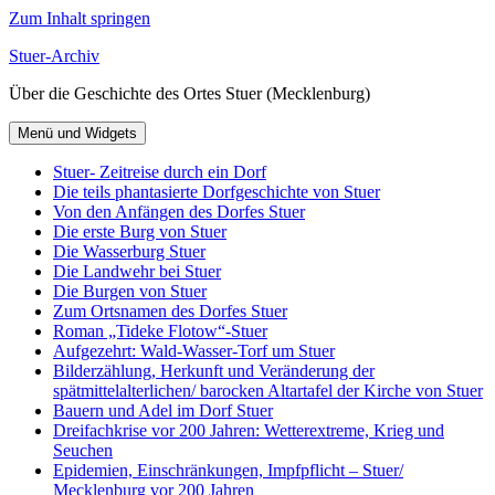
Zum Inhalt springen
Stuer-Archiv
Über die Geschichte des Ortes Stuer (Mecklenburg)
Menü und Widgets
Stuer- Zeitreise durch ein Dorf
Die teils phantasierte Dorfgeschichte von Stuer
Von den Anfängen des Dorfes Stuer
Die erste Burg von Stuer
Die Wasserburg Stuer
Die Landwehr bei Stuer
Die Burgen von Stuer
Zum Ortsnamen des Dorfes Stuer
Roman „Tideke Flotow“-Stuer
Aufgezehrt: Wald-Wasser-Torf um Stuer
Bilderzählung, Herkunft und Veränderung der
spätmittelalterlichen/ barocken Altartafel der Kirche von Stuer
Bauern und Adel im Dorf Stuer
Dreifachkrise vor 200 Jahren: Wetterextreme, Krieg und
Seuchen
Epidemien, Einschränkungen, Impfpflicht – Stuer/
Mecklenburg vor 200 Jahren