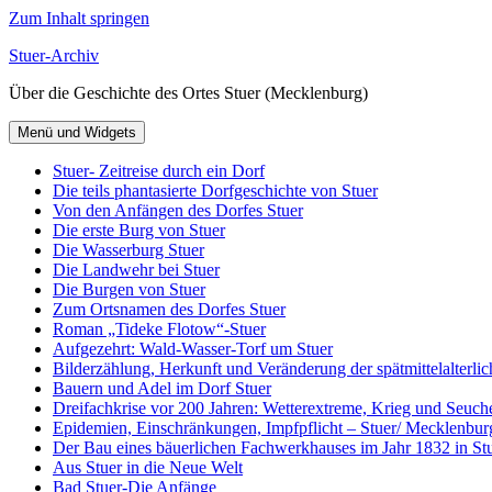
Zum Inhalt springen
Stuer-Archiv
Über die Geschichte des Ortes Stuer (Mecklenburg)
Menü und Widgets
Stuer- Zeitreise durch ein Dorf
Die teils phantasierte Dorfgeschichte von Stuer
Von den Anfängen des Dorfes Stuer
Die erste Burg von Stuer
Die Wasserburg Stuer
Die Landwehr bei Stuer
Die Burgen von Stuer
Zum Ortsnamen des Dorfes Stuer
Roman „Tideke Flotow“-Stuer
Aufgezehrt: Wald-Wasser-Torf um Stuer
Bilderzählung, Herkunft und Veränderung der spätmittelalterlic
Bauern und Adel im Dorf Stuer
Dreifachkrise vor 200 Jahren: Wetterextreme, Krieg und Seuch
Epidemien, Einschränkungen, Impfpflicht – Stuer/ Mecklenbur
Der Bau eines bäuerlichen Fachwerkhauses im Jahr 1832 in Stu
Aus Stuer in die Neue Welt
Bad Stuer-Die Anfänge