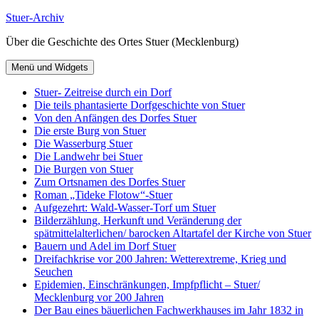
Zum
Stuer-Archiv
Inhalt
Über die Geschichte des Ortes Stuer (Mecklenburg)
springen
Menü und Widgets
Stuer- Zeitreise durch ein Dorf
Die teils phantasierte Dorfgeschichte von Stuer
Von den Anfängen des Dorfes Stuer
Die erste Burg von Stuer
Die Wasserburg Stuer
Die Landwehr bei Stuer
Die Burgen von Stuer
Zum Ortsnamen des Dorfes Stuer
Roman „Tideke Flotow“-Stuer
Aufgezehrt: Wald-Wasser-Torf um Stuer
Bilderzählung, Herkunft und Veränderung der
spätmittelalterlichen/ barocken Altartafel der Kirche von Stuer
Bauern und Adel im Dorf Stuer
Dreifachkrise vor 200 Jahren: Wetterextreme, Krieg und
Seuchen
Epidemien, Einschränkungen, Impfpflicht – Stuer/
Mecklenburg vor 200 Jahren
Der Bau eines bäuerlichen Fachwerkhauses im Jahr 1832 in