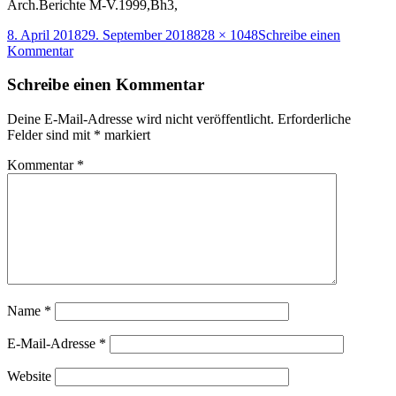
Arch.Berichte M-V.1999,Bh3,
Veröffentlicht
Originalgröße
8. April 2018
29. September 2018
828 × 1048
Schreibe einen
am
zu
Kommentar
Burg
Stuer,1980er
Schreibe einen Kommentar
Jahre,
Archäolog.Grabung,Schocknecht,1999
Deine E-Mail-Adresse wird nicht veröffentlicht.
Erforderliche
Felder sind mit
*
markiert
Kommentar
*
Name
*
E-Mail-Adresse
*
Website