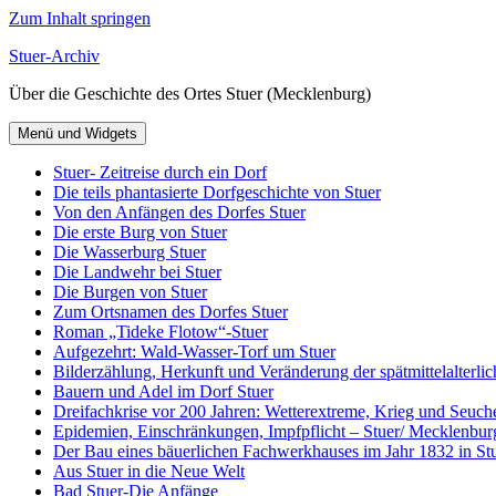
Zum Inhalt springen
Stuer-Archiv
Über die Geschichte des Ortes Stuer (Mecklenburg)
Menü und Widgets
Stuer- Zeitreise durch ein Dorf
Die teils phantasierte Dorfgeschichte von Stuer
Von den Anfängen des Dorfes Stuer
Die erste Burg von Stuer
Die Wasserburg Stuer
Die Landwehr bei Stuer
Die Burgen von Stuer
Zum Ortsnamen des Dorfes Stuer
Roman „Tideke Flotow“-Stuer
Aufgezehrt: Wald-Wasser-Torf um Stuer
Bilderzählung, Herkunft und Veränderung der spätmittelalterlic
Bauern und Adel im Dorf Stuer
Dreifachkrise vor 200 Jahren: Wetterextreme, Krieg und Seuch
Epidemien, Einschränkungen, Impfpflicht – Stuer/ Mecklenbur
Der Bau eines bäuerlichen Fachwerkhauses im Jahr 1832 in Stu
Aus Stuer in die Neue Welt
Bad Stuer-Die Anfänge