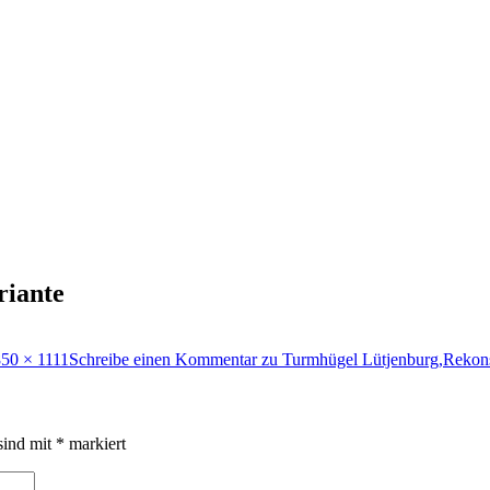
riante
50 × 1111
Schreibe einen Kommentar
zu Turmhügel Lütjenburg,Rekons
sind mit
*
markiert