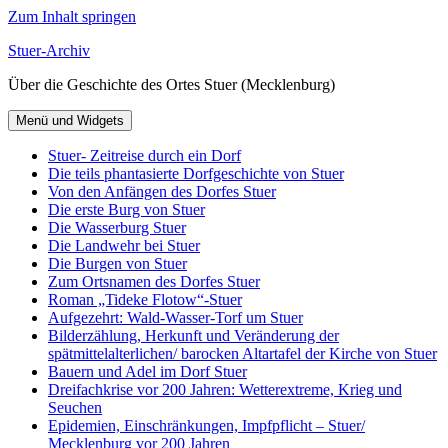
Zum Inhalt springen
Stuer-Archiv
Über die Geschichte des Ortes Stuer (Mecklenburg)
Menü und Widgets
Stuer- Zeitreise durch ein Dorf
Die teils phantasierte Dorfgeschichte von Stuer
Von den Anfängen des Dorfes Stuer
Die erste Burg von Stuer
Die Wasserburg Stuer
Die Landwehr bei Stuer
Die Burgen von Stuer
Zum Ortsnamen des Dorfes Stuer
Roman „Tideke Flotow“-Stuer
Aufgezehrt: Wald-Wasser-Torf um Stuer
Bilderzählung, Herkunft und Veränderung der
spätmittelalterlichen/ barocken Altartafel der Kirche von Stuer
Bauern und Adel im Dorf Stuer
Dreifachkrise vor 200 Jahren: Wetterextreme, Krieg und
Seuchen
Epidemien, Einschränkungen, Impfpflicht – Stuer/
Mecklenburg vor 200 Jahren