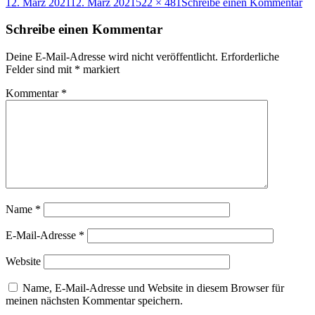
Veröffentlicht
Originalgröße
zu
12. März 2021
12. März 2021
522 × 481
Schreibe einen Kommentar
am
Se
am
Schreibe einen Kommentar
Br
Ma
Deine E-Mail-Adresse wird nicht veröffentlicht.
Erforderliche
Felder sind mit
*
markiert
Kommentar
*
Name
*
E-Mail-Adresse
*
Website
Name, E-Mail-Adresse und Website in diesem Browser für
meinen nächsten Kommentar speichern.