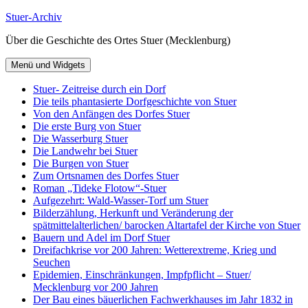
Zum
Stuer-Archiv
Inhalt
Über die Geschichte des Ortes Stuer (Mecklenburg)
springen
Menü und Widgets
Stuer- Zeitreise durch ein Dorf
Die teils phantasierte Dorfgeschichte von Stuer
Von den Anfängen des Dorfes Stuer
Die erste Burg von Stuer
Die Wasserburg Stuer
Die Landwehr bei Stuer
Die Burgen von Stuer
Zum Ortsnamen des Dorfes Stuer
Roman „Tideke Flotow“-Stuer
Aufgezehrt: Wald-Wasser-Torf um Stuer
Bilderzählung, Herkunft und Veränderung der
spätmittelalterlichen/ barocken Altartafel der Kirche von Stuer
Bauern und Adel im Dorf Stuer
Dreifachkrise vor 200 Jahren: Wetterextreme, Krieg und
Seuchen
Epidemien, Einschränkungen, Impfpflicht – Stuer/
Mecklenburg vor 200 Jahren
Der Bau eines bäuerlichen Fachwerkhauses im Jahr 1832 in