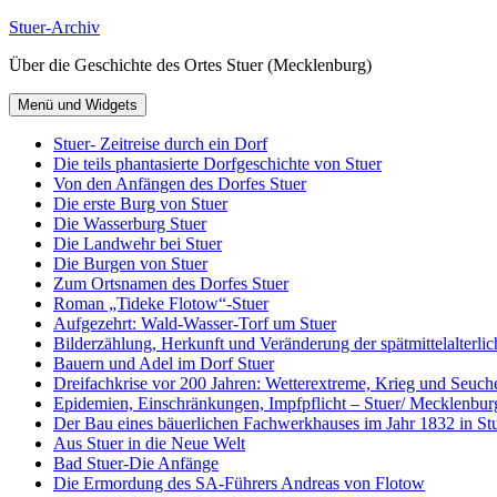
Zum
Stuer-Archiv
Inhalt
Über die Geschichte des Ortes Stuer (Mecklenburg)
springen
Menü und Widgets
Stuer- Zeitreise durch ein Dorf
Die teils phantasierte Dorfgeschichte von Stuer
Von den Anfängen des Dorfes Stuer
Die erste Burg von Stuer
Die Wasserburg Stuer
Die Landwehr bei Stuer
Die Burgen von Stuer
Zum Ortsnamen des Dorfes Stuer
Roman „Tideke Flotow“-Stuer
Aufgezehrt: Wald-Wasser-Torf um Stuer
Bilderzählung, Herkunft und Veränderung der spätmittelalterlic
Bauern und Adel im Dorf Stuer
Dreifachkrise vor 200 Jahren: Wetterextreme, Krieg und Seuch
Epidemien, Einschränkungen, Impfpflicht – Stuer/ Mecklenbur
Der Bau eines bäuerlichen Fachwerkhauses im Jahr 1832 in Stu
Aus Stuer in die Neue Welt
Bad Stuer-Die Anfänge
Die Ermordung des SA-Führers Andreas von Flotow