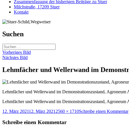
Zusammenfassung der bisherigen Beiträge zu Stuer
Milchstraße, 17209 Stuer
Kontakt
Suchen
Suchen
nach:
Vorheriges Bild
Nächstes Bild
Lehmfächer und Wellerwand im Demonstra
Lehmfächer und Wellerwand im Demonstrationszustand, Agroneum A
Lehmfächer und Wellerwand im Demonstrationszustand, Agroneum A
Veröffentlicht
Originalgröße
12. März 2021
12. März 2021
2560 × 1710
Schreibe einen Kommentar
am
Schreibe einen Kommentar