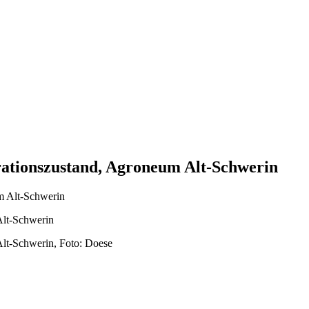
tionszustand, Agroneum Alt-Schwerin
lt-Schwerin
lt-Schwerin, Foto: Doese
zu
Lehmfächer
und
Wellerwand