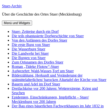
Zum
Stuer-Archiv
Inhalt
Über die Geschichte des Ortes Stuer (Mecklenburg)
springen
Menü und Widgets
Stuer- Zeitreise durch ein Dorf
Die teils phantasierte Dorfgeschichte von Stuer
Von den Anfängen des Dorfes Stuer
Die erste Burg von Stuer
Die Wasserburg Stuer
Die Landwehr bei Stuer
Die Burgen von Stuer
Zum Ortsnamen des Dorfes Stuer
Roman „Tideke Flotow“-Stuer
Aufgezehrt: Wald-Wasser-Torf um Stuer
Bilderzählung, Herkunft und Veränderung der
spätmittelalterlichen/ barocken Altartafel der Kirche von Stuer
Bauern und Adel im Dorf Stuer
Dreifachkrise vor 200 Jahren: Wetterextreme, Krieg und
Seuchen
Epidemien, Einschränkungen, Impfpflicht – Stuer/
Mecklenburg vor 200 Jahren
Der Bau eines bäuerlichen Fachwerkhauses im Jahr 1832 in