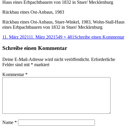
Rückbau eines Ost-Anbaus, 1983
Rückbau eines Ost-Anbaus, Stuer-Winkel, 1983, Wohn-Stall-Haus
eines Erbpachtbauern von 1832 in Stuer/ Mecklenburg
Veröffentlicht
Originalgröße
zu
11. März 2021
11. März 2021
549 × 481
Schreibe einen Kommentar
am
Rü
ein
Schreibe einen Kommentar
Ost
An
Deine E-Mail-Adresse wird nicht veröffentlicht.
Erforderliche
Stu
Felder sind mit
*
markiert
Win
19
Kommentar
*
Wo
Sta
Ha
ein
Er
vo
18
in
Stu
Name
*
Me