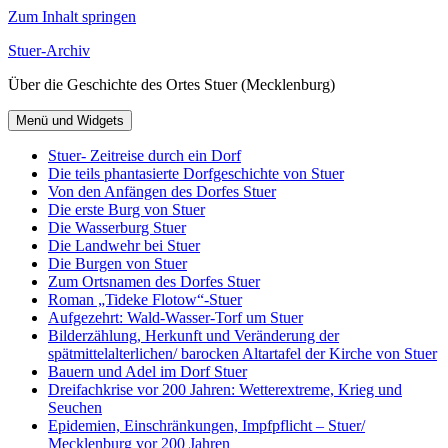
Zum Inhalt springen
Stuer-Archiv
Über die Geschichte des Ortes Stuer (Mecklenburg)
Menü und Widgets
Stuer- Zeitreise durch ein Dorf
Die teils phantasierte Dorfgeschichte von Stuer
Von den Anfängen des Dorfes Stuer
Die erste Burg von Stuer
Die Wasserburg Stuer
Die Landwehr bei Stuer
Die Burgen von Stuer
Zum Ortsnamen des Dorfes Stuer
Roman „Tideke Flotow“-Stuer
Aufgezehrt: Wald-Wasser-Torf um Stuer
Bilderzählung, Herkunft und Veränderung der
spätmittelalterlichen/ barocken Altartafel der Kirche von Stuer
Bauern und Adel im Dorf Stuer
Dreifachkrise vor 200 Jahren: Wetterextreme, Krieg und
Seuchen
Epidemien, Einschränkungen, Impfpflicht – Stuer/
Mecklenburg vor 200 Jahren