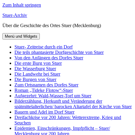
Zum Inhalt springen
Stuer-Archiv
Über die Geschichte des Ortes Stuer (Mecklenburg)
Menü und Widgets
Stuer- Zeitreise durch ein Dorf
Die teils phantasierte Dorfgeschichte von Stuer
Von den Anfängen des Dorfes Stuer
Die erste Burg von Stuer
Die Wasserburg Stuer
Die Landwehr bei Stuer
Die Burgen von Stuer
Zum Ortsnamen des Dorfes Stuer
Roman „Tideke Flotow“-Stuer
Aufgezehrt: Wald-Wasser-Torf um Stuer
Bilderzählung, Herkunft und Veränderung der
spätmittelalterlichen/ barocken Altartafel der Kirche von Stuer
Bauern und Adel im Dorf Stuer
Dreifachkrise vor 200 Jahren: Wetterextreme, Krieg und
Seuchen
Epidemien, Einschränkungen, Impfpflicht – Stuer/
Mecklenburg vor 200 Jahren