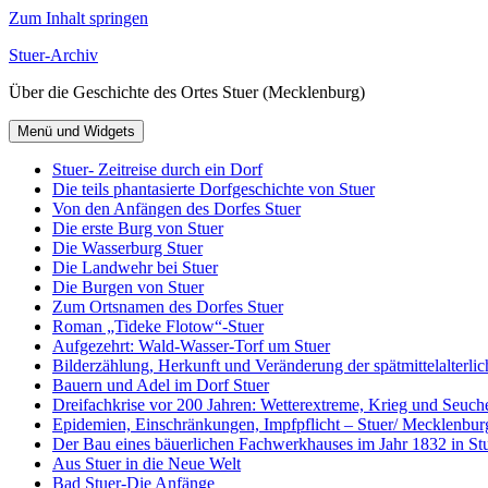
Zum Inhalt springen
Stuer-Archiv
Über die Geschichte des Ortes Stuer (Mecklenburg)
Menü und Widgets
Stuer- Zeitreise durch ein Dorf
Die teils phantasierte Dorfgeschichte von Stuer
Von den Anfängen des Dorfes Stuer
Die erste Burg von Stuer
Die Wasserburg Stuer
Die Landwehr bei Stuer
Die Burgen von Stuer
Zum Ortsnamen des Dorfes Stuer
Roman „Tideke Flotow“-Stuer
Aufgezehrt: Wald-Wasser-Torf um Stuer
Bilderzählung, Herkunft und Veränderung der spätmittelalterlic
Bauern und Adel im Dorf Stuer
Dreifachkrise vor 200 Jahren: Wetterextreme, Krieg und Seuch
Epidemien, Einschränkungen, Impfpflicht – Stuer/ Mecklenbur
Der Bau eines bäuerlichen Fachwerkhauses im Jahr 1832 in Stu
Aus Stuer in die Neue Welt
Bad Stuer-Die Anfänge