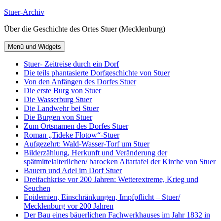
Zum
Stuer-Archiv
Inhalt
Über die Geschichte des Ortes Stuer (Mecklenburg)
springen
Menü und Widgets
Stuer- Zeitreise durch ein Dorf
Die teils phantasierte Dorfgeschichte von Stuer
Von den Anfängen des Dorfes Stuer
Die erste Burg von Stuer
Die Wasserburg Stuer
Die Landwehr bei Stuer
Die Burgen von Stuer
Zum Ortsnamen des Dorfes Stuer
Roman „Tideke Flotow“-Stuer
Aufgezehrt: Wald-Wasser-Torf um Stuer
Bilderzählung, Herkunft und Veränderung der
spätmittelalterlichen/ barocken Altartafel der Kirche von Stuer
Bauern und Adel im Dorf Stuer
Dreifachkrise vor 200 Jahren: Wetterextreme, Krieg und
Seuchen
Epidemien, Einschränkungen, Impfpflicht – Stuer/
Mecklenburg vor 200 Jahren
Der Bau eines bäuerlichen Fachwerkhauses im Jahr 1832 in