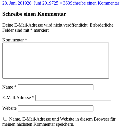
Veröffentlicht
Originalgröße
zu
28. Juni 2019
28. Juni 2019
725 × 363
Schreibe einen Kommentar
am
Briti
Quee
Schreibe einen Kommentar
29
Pass
Deine E-Mail-Adresse wird nicht veröffentlicht.
Erforderliche
Felder sind mit
*
markiert
Kommentar
*
Name
*
E-Mail-Adresse
*
Website
Name, E-Mail-Adresse und Website in diesem Browser für
meinen nächsten Kommentar speichern.