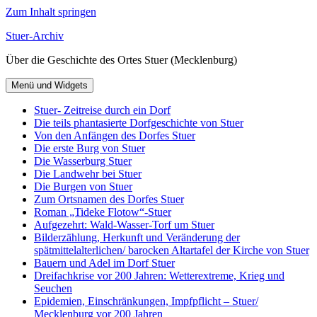
Zum Inhalt springen
Stuer-Archiv
Über die Geschichte des Ortes Stuer (Mecklenburg)
Menü und Widgets
Stuer- Zeitreise durch ein Dorf
Die teils phantasierte Dorfgeschichte von Stuer
Von den Anfängen des Dorfes Stuer
Die erste Burg von Stuer
Die Wasserburg Stuer
Die Landwehr bei Stuer
Die Burgen von Stuer
Zum Ortsnamen des Dorfes Stuer
Roman „Tideke Flotow“-Stuer
Aufgezehrt: Wald-Wasser-Torf um Stuer
Bilderzählung, Herkunft und Veränderung der
spätmittelalterlichen/ barocken Altartafel der Kirche von Stuer
Bauern und Adel im Dorf Stuer
Dreifachkrise vor 200 Jahren: Wetterextreme, Krieg und
Seuchen
Epidemien, Einschränkungen, Impfpflicht – Stuer/
Mecklenburg vor 200 Jahren