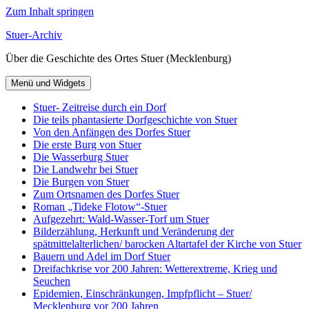
Zum Inhalt springen
Stuer-Archiv
Über die Geschichte des Ortes Stuer (Mecklenburg)
Menü und Widgets
Stuer- Zeitreise durch ein Dorf
Die teils phantasierte Dorfgeschichte von Stuer
Von den Anfängen des Dorfes Stuer
Die erste Burg von Stuer
Die Wasserburg Stuer
Die Landwehr bei Stuer
Die Burgen von Stuer
Zum Ortsnamen des Dorfes Stuer
Roman „Tideke Flotow“-Stuer
Aufgezehrt: Wald-Wasser-Torf um Stuer
Bilderzählung, Herkunft und Veränderung der
spätmittelalterlichen/ barocken Altartafel der Kirche von Stuer
Bauern und Adel im Dorf Stuer
Dreifachkrise vor 200 Jahren: Wetterextreme, Krieg und
Seuchen
Epidemien, Einschränkungen, Impfpflicht – Stuer/
Mecklenburg vor 200 Jahren