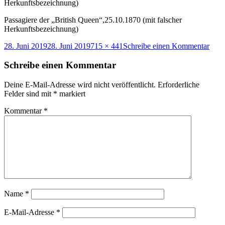
Herkunftsbezeichnung)
Passagiere der „British Queen“,25.10.1870 (mit falscher
Herkunftsbezeichnung)
Veröffentlicht
Originalgröße
zu
28. Juni 2019
28. Juni 2019
715 × 441
Schreibe einen Kommentar
am
Pass
der
Schreibe einen Kommentar
„Brit
Quee
Deine E-Mail-Adresse wird nicht veröffentlicht.
Erforderliche
Felder sind mit
*
markiert
Kommentar
*
Name
*
E-Mail-Adresse
*