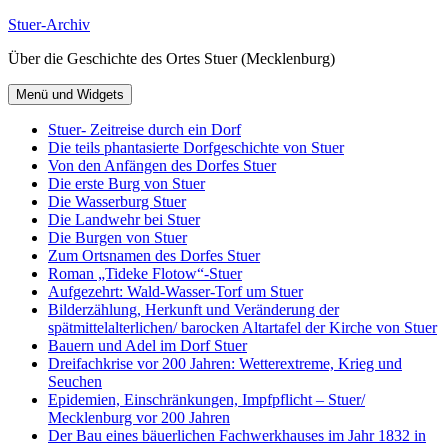
Zum
Stuer-Archiv
Inhalt
Über die Geschichte des Ortes Stuer (Mecklenburg)
springen
Menü und Widgets
Stuer- Zeitreise durch ein Dorf
Die teils phantasierte Dorfgeschichte von Stuer
Von den Anfängen des Dorfes Stuer
Die erste Burg von Stuer
Die Wasserburg Stuer
Die Landwehr bei Stuer
Die Burgen von Stuer
Zum Ortsnamen des Dorfes Stuer
Roman „Tideke Flotow“-Stuer
Aufgezehrt: Wald-Wasser-Torf um Stuer
Bilderzählung, Herkunft und Veränderung der
spätmittelalterlichen/ barocken Altartafel der Kirche von Stuer
Bauern und Adel im Dorf Stuer
Dreifachkrise vor 200 Jahren: Wetterextreme, Krieg und
Seuchen
Epidemien, Einschränkungen, Impfpflicht – Stuer/
Mecklenburg vor 200 Jahren
Der Bau eines bäuerlichen Fachwerkhauses im Jahr 1832 in