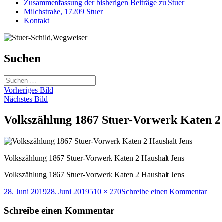
Zusammenfassung der bisherigen Beiträge zu Stuer
Milchstraße, 17209 Stuer
Kontakt
Suchen
Suchen
nach:
Vorheriges Bild
Nächstes Bild
Volkszählung 1867 Stuer-Vorwerk Katen 2
Volkszählung 1867 Stuer-Vorwerk Katen 2 Haushalt Jens
Volkszählung 1867 Stuer-Vorwerk Katen 2 Haushalt Jens
Veröffentlicht
Originalgröße
zu
28. Juni 2019
28. Juni 2019
510 × 270
Schreibe einen Kommentar
am
Volk
1867
Schreibe einen Kommentar
Stuer