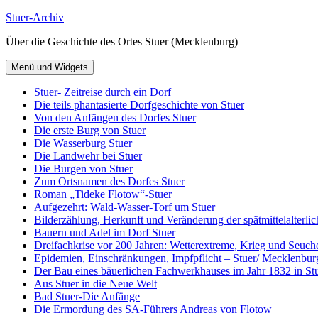
Zum
Stuer-Archiv
Inhalt
Über die Geschichte des Ortes Stuer (Mecklenburg)
springen
Menü und Widgets
Stuer- Zeitreise durch ein Dorf
Die teils phantasierte Dorfgeschichte von Stuer
Von den Anfängen des Dorfes Stuer
Die erste Burg von Stuer
Die Wasserburg Stuer
Die Landwehr bei Stuer
Die Burgen von Stuer
Zum Ortsnamen des Dorfes Stuer
Roman „Tideke Flotow“-Stuer
Aufgezehrt: Wald-Wasser-Torf um Stuer
Bilderzählung, Herkunft und Veränderung der spätmittelalterlic
Bauern und Adel im Dorf Stuer
Dreifachkrise vor 200 Jahren: Wetterextreme, Krieg und Seuch
Epidemien, Einschränkungen, Impfpflicht – Stuer/ Mecklenbur
Der Bau eines bäuerlichen Fachwerkhauses im Jahr 1832 in Stu
Aus Stuer in die Neue Welt
Bad Stuer-Die Anfänge
Die Ermordung des SA-Führers Andreas von Flotow