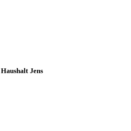
 Haushalt Jens
szählung
-