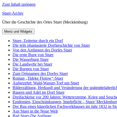
Zum Inhalt springen
Stuer-Archiv
Über die Geschichte des Ortes Stuer (Mecklenburg)
Menü und Widgets
Stuer- Zeitreise durch ein Dorf
Die teils phantasierte Dorfgeschichte von Stuer
Von den Anfängen des Dorfes Stuer
Die erste Burg von Stuer
Die Wasserburg Stuer
Die Landwehr bei Stuer
Die Burgen von Stuer
Zum Ortsnamen des Dorfes Stuer
Roman „Tideke Flotow“-Stuer
Aufgezehrt: Wald-Wasser-Torf um Stuer
Bilderzählung, Herkunft und Veränderung der spätmittelalterlic
Bauern und Adel im Dorf Stuer
Dreifachkrise vor 200 Jahren: Wetterextreme, Krieg und Seuch
Epidemien, Einschränkungen, Impfpflicht – Stuer/ Mecklenbur
Der Bau eines bäuerlichen Fachwerkhauses im Jahr 1832 in Stu
Aus Stuer in die Neue Welt
Bad Stuer-Die Anfänge