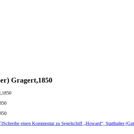
uer) Gragert,1850
1850
1850
73
Schreibe einen Kommentar
zu Segelschiff „Howard“, Statthalter (Gu