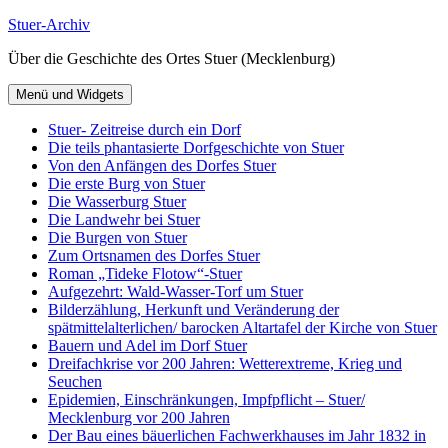
Zum
Stuer-Archiv
Inhalt
Über die Geschichte des Ortes Stuer (Mecklenburg)
springen
Menü und Widgets
Stuer- Zeitreise durch ein Dorf
Die teils phantasierte Dorfgeschichte von Stuer
Von den Anfängen des Dorfes Stuer
Die erste Burg von Stuer
Die Wasserburg Stuer
Die Landwehr bei Stuer
Die Burgen von Stuer
Zum Ortsnamen des Dorfes Stuer
Roman „Tideke Flotow“-Stuer
Aufgezehrt: Wald-Wasser-Torf um Stuer
Bilderzählung, Herkunft und Veränderung der
spätmittelalterlichen/ barocken Altartafel der Kirche von Stuer
Bauern und Adel im Dorf Stuer
Dreifachkrise vor 200 Jahren: Wetterextreme, Krieg und
Seuchen
Epidemien, Einschränkungen, Impfpflicht – Stuer/
Mecklenburg vor 200 Jahren
Der Bau eines bäuerlichen Fachwerkhauses im Jahr 1832 in