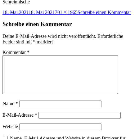
Schreinnische
Veröffentlicht
Originalgröße
zu
18. Mai 2021
18. Mai 2021
701 × 1965
Schreibe einen Kommentar
am
Flüg
Stue
Schreibe einen Kommentar
spät
Ann
Deine E-Mail-Adresse wird nicht veröffentlicht.
Erforderliche
Selb
Felder sind mit
*
markiert
Sch
Kommentar
*
Name
*
E-Mail-Adresse
*
Website
Name, E-Mail-Adresse und Website in diesem Browser für