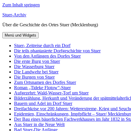
Zum Inhalt springen
Stuer-Archiv
Über die Geschichte des Ortes Stuer (Mecklenburg)
Menü und Widgets
Stuer- Zeitreise durch ein Dorf
Die teils phantasierte Dorfgeschichte von Stuer
Von den Anfängen des Dorfes Stuer
Die erste Burg von Stuer
Die Wasserburg Stuer
Die Landwehr bei Stuer
Die Burgen von Stuer
Zum Ortsnamen des Dorfes Stuer
Roman „Tideke Flotow“-Stuer
Aufgezehrt: Wald-Wasser-Torf um Stuer
Bilderzählung, Herkunft und Veränderung der spätmittelalterlic
Bauern und Adel im Dorf Stuer
Dreifachkrise vor 200 Jahren: Wetterextreme, Krieg und Seuch
Epidemien, Einschränkungen, Impfpflicht – Stuer/ Mecklenbur
Der Bau eines bäuerlichen Fachwerkhauses im Jahr 1832 in Stu
Aus Stuer in die Neue Welt
Bad Stuer-Die Anfänge