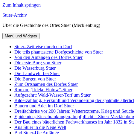
Zum Inhalt springen
Stuer-Archiv
Über die Geschichte des Ortes Stuer (Mecklenburg)
Menü und Widgets
Stuer- Zeitreise durch ein Dorf
Die teils phantasierte Dorfgeschichte von Stuer
Von den Anfängen des Dorfes Stuer
Die erste Burg von Stuer
Die Wasserburg Stuer
Die Landwehr bei Stuer
Die Burgen von Stuer
Zum Ortsnamen des Dorfes Stuer
Roman „Tideke Flotow“-Stuer
Aufgezehrt: Wald-Wasser-Torf um Stuer
Bilderzählung, Herkunft und Veränderung der spätmittelalterlic
Bauern und Adel im Dorf Stuer
Dreifachkrise vor 200 Jahren: Wetterextreme, Krieg und Seuch
Epidemien, Einschränkungen, Impfpflicht – Stuer/ Mecklenbur
Der Bau eines bäuerlichen Fachwerkhauses im Jahr 1832 in Stu
Aus Stuer in die Neue Welt
Bad Stuer-Die Anfänge