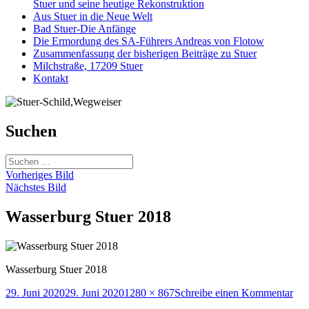
Stuer und seine heutige Rekonstruktion
Aus Stuer in die Neue Welt
Bad Stuer-Die Anfänge
Die Ermordung des SA-Führers Andreas von Flotow
Zusammenfassung der bisherigen Beiträge zu Stuer
Milchstraße, 17209 Stuer
Kontakt
Suchen
Suchen
nach:
Vorheriges Bild
Nächstes Bild
Wasserburg Stuer 2018
Wasserburg Stuer 2018
Veröffentlicht
Originalgröße
zu
29. Juni 2020
29. Juni 2020
1280 × 867
Schreibe einen Kommentar
am
Was