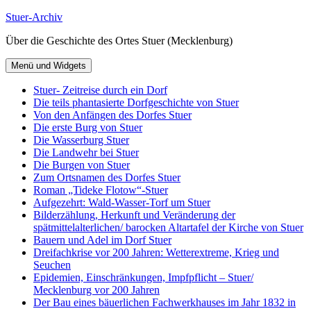
Zum
Stuer-Archiv
Inhalt
Über die Geschichte des Ortes Stuer (Mecklenburg)
springen
Menü und Widgets
Stuer- Zeitreise durch ein Dorf
Die teils phantasierte Dorfgeschichte von Stuer
Von den Anfängen des Dorfes Stuer
Die erste Burg von Stuer
Die Wasserburg Stuer
Die Landwehr bei Stuer
Die Burgen von Stuer
Zum Ortsnamen des Dorfes Stuer
Roman „Tideke Flotow“-Stuer
Aufgezehrt: Wald-Wasser-Torf um Stuer
Bilderzählung, Herkunft und Veränderung der
spätmittelalterlichen/ barocken Altartafel der Kirche von Stuer
Bauern und Adel im Dorf Stuer
Dreifachkrise vor 200 Jahren: Wetterextreme, Krieg und
Seuchen
Epidemien, Einschränkungen, Impfpflicht – Stuer/
Mecklenburg vor 200 Jahren
Der Bau eines bäuerlichen Fachwerkhauses im Jahr 1832 in