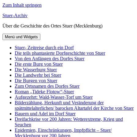
Zum Inhalt springen
Stuer-Archiv
Über die Geschichte des Ortes Stuer (Mecklenburg)
Menü und Widgets
Stuer- Zeitreise durch ein Dorf
Die teils phantasierte Dorfgeschichte von Stuer
Von den Anfängen des Dorfes Stuer
Die erste Burg von Stuer
Die Wasserburg Stuer
Die Landwehr bei Stuer
Die Burgen von Stuer
Zum Ortsnamen des Dorfes Stuer
Roman „Tideke Flotow“-Stuer
Aufgezehrt: Wald-Wasser-Torf um Stuer
Bilderzählung, Herkunft und Veränderung der
spätmittelalterlichen/ barocken Altartafel der Kirche von Stuer
Bauern und Adel im Dorf Stuer
Dreifachkrise vor 200 Jahren: Wetterextreme, Krieg und
Seuchen
Epidemien, Einschränkungen, Impfpflicht – Stuer/
Mecklenburg vor 200 Jahren