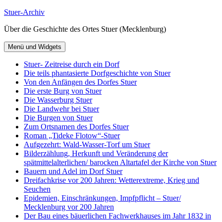
Zum
Stuer-Archiv
Inhalt
Über die Geschichte des Ortes Stuer (Mecklenburg)
springen
Menü und Widgets
Stuer- Zeitreise durch ein Dorf
Die teils phantasierte Dorfgeschichte von Stuer
Von den Anfängen des Dorfes Stuer
Die erste Burg von Stuer
Die Wasserburg Stuer
Die Landwehr bei Stuer
Die Burgen von Stuer
Zum Ortsnamen des Dorfes Stuer
Roman „Tideke Flotow“-Stuer
Aufgezehrt: Wald-Wasser-Torf um Stuer
Bilderzählung, Herkunft und Veränderung der
spätmittelalterlichen/ barocken Altartafel der Kirche von Stuer
Bauern und Adel im Dorf Stuer
Dreifachkrise vor 200 Jahren: Wetterextreme, Krieg und
Seuchen
Epidemien, Einschränkungen, Impfpflicht – Stuer/
Mecklenburg vor 200 Jahren
Der Bau eines bäuerlichen Fachwerkhauses im Jahr 1832 in