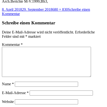
Arch.Berichte M-V.1999,Bh3,
Veröffentlicht
Originalgröße
8. April 2018
29. September 2018
680 × 830
Schreibe einen
am
zu
Kommentar
Burg
Stuer,1980er
Schreibe einen Kommentar
Jahre,
Archäolog.Grabung,Schocknecht,1999
Deine E-Mail-Adresse wird nicht veröffentlicht.
Erforderliche
Felder sind mit
*
markiert
Kommentar
*
Name
*
E-Mail-Adresse
*
Website