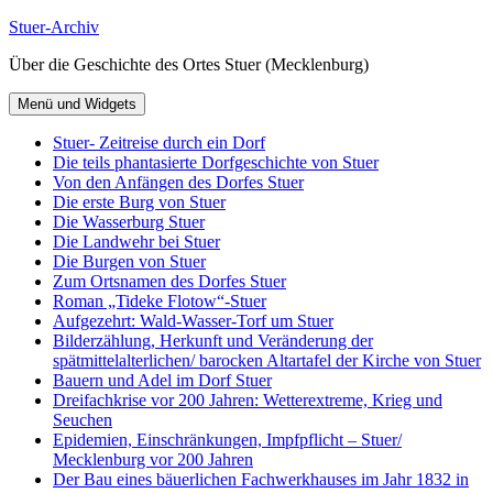
Zum
Stuer-Archiv
Inhalt
Über die Geschichte des Ortes Stuer (Mecklenburg)
springen
Menü und Widgets
Stuer- Zeitreise durch ein Dorf
Die teils phantasierte Dorfgeschichte von Stuer
Von den Anfängen des Dorfes Stuer
Die erste Burg von Stuer
Die Wasserburg Stuer
Die Landwehr bei Stuer
Die Burgen von Stuer
Zum Ortsnamen des Dorfes Stuer
Roman „Tideke Flotow“-Stuer
Aufgezehrt: Wald-Wasser-Torf um Stuer
Bilderzählung, Herkunft und Veränderung der
spätmittelalterlichen/ barocken Altartafel der Kirche von Stuer
Bauern und Adel im Dorf Stuer
Dreifachkrise vor 200 Jahren: Wetterextreme, Krieg und
Seuchen
Epidemien, Einschränkungen, Impfpflicht – Stuer/
Mecklenburg vor 200 Jahren
Der Bau eines bäuerlichen Fachwerkhauses im Jahr 1832 in