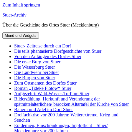
Zum Inhalt springen
Stuer-Archiv
Über die Geschichte des Ortes Stuer (Mecklenburg)
Menü und Widgets
Stuer- Zeitreise durch ein Dorf
Die teils phantasierte Dorfgeschichte von Stuer
Von den Anfängen des Dorfes Stuer
Die erste Burg von Stuer
Die Wasserburg Stuer
Die Landwehr bei Stuer
Die Burgen von Stuer
Zum Ortsnamen des Dorfes Stuer
Roman „Tideke Flotow“-Stuer
Aufgezehrt: Wald-Wasser-Torf um Stuer
Bilderzählung, Herkunft und Veränderung der
spätmittelalterlichen/ barocken Altartafel der Kirche von Stuer
Bauern und Adel im Dorf Stuer
Dreifachkrise vor 200 Jahren: Wetterextreme, Krieg und
Seuchen
Epidemien, Einschränkungen, Impfpflicht – Stuer/
Mecklenburg vor 200 Jahren