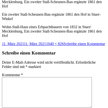
Ein zweiter Stall-Scheunen-Bau ergänzte 1861 den Hof in Stuer-
Winkel
Wohn-Stall-Haus eines Erbpachtbauern von 1832 in Stuer/
Mecklenburg, Ein zweiter Stall-Scheunen-Bau ergänzte 1861 den
Hof
Veröffentlicht
Originalgröße
z
11. März 2021
11. März 2021
1040 × 826
Schreibe einen Kommentar
am
W
St
Schreibe einen Kommentar
H
ei
Deine E-Mail-Adresse wird nicht veröffentlicht.
Erforderliche
E
Felder sind mit
*
markiert
v
1
Kommentar
*
in
St
M
E
z
St
S