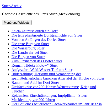
Zum
Stuer-Archiv
Inhalt
Über die Geschichte des Ortes Stuer (Mecklenburg)
springen
Menü und Widgets
Stuer- Zeitreise durch ein Dorf
Die teils phantasierte Dorfgeschichte von Stuer
Von den Anfängen des Dorfes Stuer
Die erste Burg von Stuer
Die Wasserburg Stuer
Die Landwehr bei Stuer
Die Burgen von Stuer
Zum Ortsnamen des Dorfes Stuer
Roman „Tideke Flotow“-Stuer
Aufgezehrt: Wald-Wasser-Torf um Stuer
Bilderzählung, Herkunft und Veränderung der
spätmittelalterlichen/ barocken Altartafel der Kirche von Stuer
Bauern und Adel im Dorf Stuer
Dreifachkrise vor 200 Jahren: Wetterextreme, Krieg und
Seuchen
Epidemien, Einschränkungen, Impfpflicht – Stuer/
Mecklenburg vor 200 Jahren
Der Bau eines bäuerlichen Fachwerkhauses im Jahr 1832 in