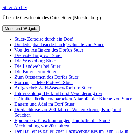
Zum
Stuer-Archiv
Inhalt
Über die Geschichte des Ortes Stuer (Mecklenburg)
springen
Menü und Widgets
Stuer- Zeitreise durch ein Dorf
Die teils phantasierte Dorfgeschichte von Stuer
Von den Anfängen des Dorfes Stuer
Die erste Burg von Stuer
Die Wasserburg Stuer
Die Landwehr bei Stuer
Die Burgen von Stuer
Zum Ortsnamen des Dorfes Stuer
Roman „Tideke Flotow“-Stuer
Aufgezehrt: Wald-Wasser-Torf um Stuer
Bilderzählung, Herkunft und Veränderung der
spätmittelalterlichen/ barocken Altartafel der Kirche von Stuer
Bauern und Adel im Dorf Stuer
Dreifachkrise vor 200 Jahren: Wetterextreme, Krieg und
Seuchen
Epidemien, Einschränkungen, Impfpflicht – Stuer/
Mecklenburg vor 200 Jahren
Der Bau eines bäuerlichen Fachwerkhauses im Jahr 1832 in